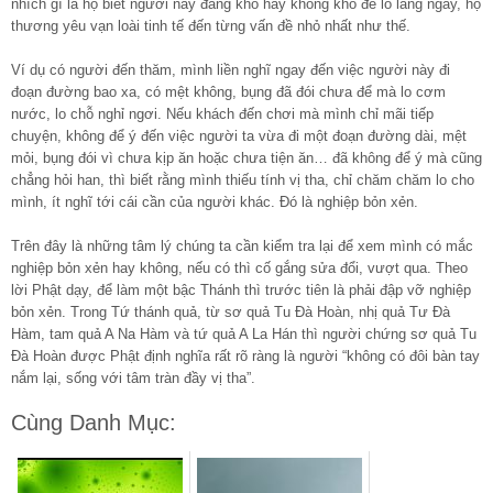
nhích gì là họ biết người này đang khổ hay không khổ để lo lắng ngay, họ
thương yêu vạn loài tinh tế đến từng vấn đề nhỏ nhất như thế.
Ví dụ có người đến thăm, mình liền nghĩ ngay đến việc người này đi
đoạn đường bao xa, có mệt không, bụng đã đói chưa để mà lo cơm
nước, lo chỗ nghỉ ngơi. Nếu khách đến chơi mà mình chỉ mãi tiếp
chuyện, không để ý đến việc người ta vừa đi một đoạn đường dài, mệt
mỏi, bụng đói vì chưa kịp ăn hoặc chưa tiện ăn… đã không để ý mà cũng
chẳng hỏi han, thì biết rằng mình thiếu tính vị tha, chỉ chăm chăm lo cho
mình, ít nghĩ tới cái cần của người khác. Đó là nghiệp bỏn xẻn.
Trên đây là những tâm lý chúng ta cần kiểm tra lại để xem mình có mắc
nghiệp bỏn xẻn hay không, nếu có thì cố gắng sửa đổi, vượt qua. Theo
lời Phật dạy, để làm một bậc Thánh thì trước tiên là phải đập vỡ nghiệp
bỏn xẻn. Trong Tứ thánh quả, từ sơ quả Tu Đà Hoàn, nhị quả Tư Đà
Hàm, tam quả A Na Hàm và tứ quả A La Hán thì người chứng sơ quả Tu
Đà Hoàn được Phật định nghĩa rất rõ ràng là người “không có đôi bàn tay
nắm lại, sống với tâm tràn đầy vị tha”.
Cùng Danh Mục: