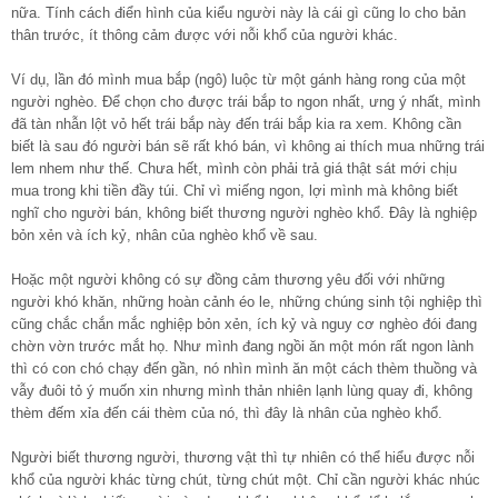
nữa. Tính cách điển hình của kiểu người này là cái gì cũng lo cho bản
thân trước, ít thông cảm được với nỗi khổ của người khác.
Ví dụ, lần đó mình mua bắp (ngô) luộc từ một gánh hàng rong của một
người nghèo. Để chọn cho được trái bắp to ngon nhất, ưng ý nhất, mình
đã tàn nhẫn lột vỏ hết trái bắp này đến trái bắp kia ra xem. Không cần
biết là sau đó người bán sẽ rất khó bán, vì không ai thích mua những trái
lem nhem như thế. Chưa hết, mình còn phải trả giá thật sát mới chịu
mua trong khi tiền đầy túi. Chỉ vì miếng ngon, lợi mình mà không biết
nghĩ cho người bán, không biết thương người nghèo khổ. Đây là nghiệp
bỏn xẻn và ích kỷ, nhân của nghèo khổ về sau.
Hoặc một người không có sự đồng cảm thương yêu đối với những
người khó khăn, những hoàn cảnh éo le, những chúng sinh tội nghiệp thì
cũng chắc chắn mắc nghiệp bỏn xẻn, ích kỷ và nguy cơ nghèo đói đang
chờn vờn trước mắt họ. Như mình đang ngồi ăn một món rất ngon lành
thì có con chó chạy đến gần, nó nhìn mình ăn một cách thèm thuồng và
vẫy đuôi tỏ ý muốn xin nhưng mình thản nhiên lạnh lùng quay đi, không
thèm đếm xỉa đến cái thèm của nó, thì đây là nhân của nghèo khổ.
Người biết thương người, thương vật thì tự nhiên có thể hiểu được nỗi
khổ của người khác từng chút, từng chút một. Chỉ cần người khác nhúc