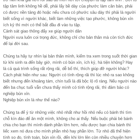
tập tâm linh không hề dễ, phải lấy bề dày của phước làm căn bản, phải
có được nền tảng đó hoặc nếu chưa có phước sâu dày thì phải là người
biết sống vì người khác, biết làm những việc tạo phước, không bủn xỉn
ích kỷ thì mới có thể bắt đầu đi vào tu tập.
Cảnh sát giao thông đẩy xe giúp người dân
Người xưa luôn coi trọng đức, không chỉ cho bản thân mà còn tích đức
để lại đời sau.
Chúng ta hãy tự nhìn lại bản thân mình, kiểm tra xem trong suốt thời gian
từ khi sinh ra đến bây giờ, mình có bủn xỉn, ích kỷ, hà tiện không? Hay
là cả quá trình sống rất rộng rãi, dễ bố thí, thích giúp đỡ người khác?
Cách phát hiện như sau: Người có tính rộng rãi thì lúc nhỏ ra sao không
biết nhưng đến khoảng tám, chín tuổi là đã bộc lộ rõ ràng. Nếu người nào
đến ba chục tuổi vẫn chưa thấy mình có tính rộng rãi, thì đảm bảo có
nghiệp bủn xỉn.
Nghiệp bủn xỉn là như thế nào?
Chúng ta để ý từ những việc nhỏ nhất như hồi nhỏ nếu có bánh thì tìm
chỗ kín đáo để ăn một mình, không cho ai thấy. Nếu buộc phải bẻ bánh
chia cho bạn thì mình dành phần lớn hơn, nếu được bạn chia bánh thì
liếc xem nó đưa cho mình phần nhỏ hay phần lớn. Từ nhỏ đã thể hiện
tính so đo, tính toán, bủn xỉn rồi, đến khi lớn lên còn nhiều chuyện hơn