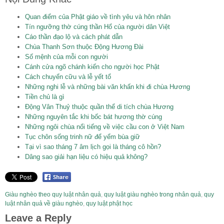
Quan điểm của Phật giáo về tình yêu và hôn nhân
Tín ngưỡng thờ cúng thần Hổ của người dân Việt
Cáo thần đạo lộ và cách phát dẫn
Chùa Thanh Sơn thuộc Động Hương Đài
Số mệnh của mỗi con người
Cánh cửa ngõ chánh kiến cho người học Phật
Cách chuyển cữu và lễ yết tổ
Những nghi lễ và những bài văn khấn khi đi chùa Hương
Tiền chủ là gì
Động Vân Thuỷ thuộc quần thể di tích chùa Hương
Những nguyên tắc khi bốc bát hương thờ cúng
Những ngôi chùa nổi tiếng về việc cầu con ở Việt Nam
Tục chôn sống trinh nữ để yểm bùa giữ
Tại vì sao tháng 7 âm lịch gọi là tháng cô hồn?
Dâng sao giải hạn liệu có hiệu quả không?
Giàu nghèo theo quy luật nhân quả
,
quy luật giàu nghèo trong nhân quả
,
quy
luật nhân quả về giàu nghèo
,
quy luật phật học
Leave a Reply