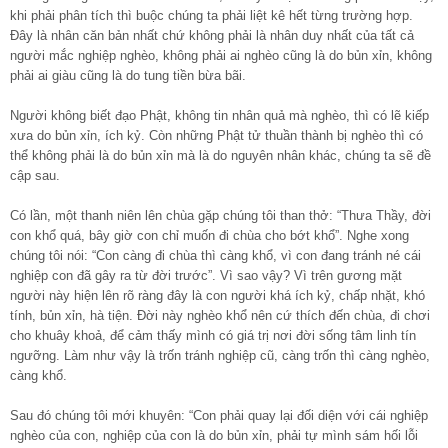
khi phải phân tích thì buộc chúng ta phải liệt kê hết từng trường hợp.
Đây là nhân căn bản nhất chứ không phải là nhân duy nhất của tất cả
người mắc nghiệp nghèo, không phải ai nghèo cũng là do bủn xỉn, không
phải ai giàu cũng là do tung tiền bừa bãi.
Người không biết đạo Phật, không tin nhân quả mà nghèo, thì có lẽ kiếp
xưa do bủn xỉn, ích kỷ. Còn những Phật tử thuần thành bị nghèo thì có
thể không phải là do bủn xỉn mà là do nguyên nhân khác, chúng ta sẽ đề
cập sau.
Có lần, một thanh niên lên chùa gặp chúng tôi than thở: “Thưa Thầy, đời
con khổ quá, bây giờ con chỉ muốn đi chùa cho bớt khổ”. Nghe xong
chúng tôi nói: “Con càng đi chùa thì càng khổ, vì con đang tránh né cái
nghiệp con đã gây ra từ đời trước”. Vì sao vậy? Vì trên gương mặt
người này hiện lên rõ ràng đây là con người khá ích kỷ, chấp nhặt, khó
tính, bủn xỉn, hà tiện. Đời này nghèo khổ nên cứ thích đến chùa, đi chơi
cho khuây khoả, để cảm thấy mình có giá trị nơi đời sống tâm linh tín
ngưỡng. Làm như vậy là trốn tránh nghiệp cũ, càng trốn thì càng nghèo,
càng khổ.
Sau đó chúng tôi mới khuyên: “Con phải quay lại đối diện với cái nghiệp
nghèo của con, nghiệp của con là do bủn xỉn, phải tự mình sám hối lỗi