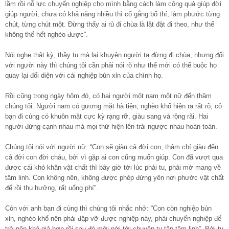
lầm rồi nỗ lực chuyển nghiệp cho mình bằng cách làm công quả giúp đời
giúp người, chưa có khả năng nhiều thì cố gắng bố thí, làm phước từng
chút, từng chút một. Đừng thấy ai rủ đi chùa là lật đật đi theo, như thế
không thể hết nghèo được”.
Nói nghe thật kỳ, thầy tu mà lại khuyên người ta đừng đi chùa, nhưng đối
với người này thì chúng tôi cần phải nói rõ như thế mới có thể buộc họ
quay lại đối diện với cái nghiệp bủn xỉn của chính họ.
Rồi cũng trong ngày hôm đó, có hai người một nam một nữ đến thăm
chúng tôi. Người nam có gương mặt hà tiện, nghèo khổ hiện ra rất rõ; cô
bạn đi cùng có khuôn mặt cực kỳ rạng rỡ, giàu sang và rộng rãi. Hai
người đứng cạnh nhau mà mọi thứ hiện lên trái ngược nhau hoàn toàn.
Chúng tôi nói với người nữ: “Con sẽ giàu cả đời con, thậm chí giàu đến
cả đời con đời cháu, bởi vì gặp ai con cũng muốn giúp. Con đã vượt qua
được cái khó khăn vật chất thì bây giờ tới lúc phải tu, phải mở mang về
tâm linh. Con không nên, không được phép đứng yên nơi phước vật chất
để rồi thụ hưởng, rất uổng phí”.
Còn với anh bạn đi cùng thì chúng tôi nhắc nhở: “Con còn nghiệp bủn
xỉn, nghèo khổ nên phải đập vỡ được nghiệp này, phải chuyển nghiệp để
trở nên khá giả hơn rồi sau đó mới nới tới chuyện tu tập tâm linh”. Bởi tu