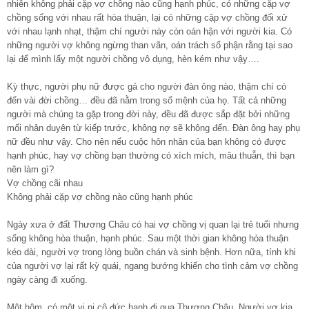
nhiên không phải cặp vợ chồng nào cũng hạnh phúc, có những cặp vợ
chồng sống với nhau rất hòa thuận, lại có những cặp vợ chồng đối xử
với nhau lạnh nhạt, thậm chí người này còn oán hận với người kia. Có
những người vợ không ngừng than vãn, oán trách số phận rằng tại sao
lại để mình lấy một người chồng vô dụng, hèn kém như vậy….
Kỳ thực, người phụ nữ được gả cho người đàn ông nào, thậm chí có
đến vài đời chồng… đều đã nằm trong số mệnh của họ. Tất cả những
người mà chúng ta gặp trong đời này, đều đã được sắp đặt bởi những
mối nhân duyên từ kiếp trước, không nợ sẽ không đến. Đàn ông hay phụ
nữ đều như vậy. Cho nên nếu cuộc hôn nhân của bạn không có được
hạnh phúc, hay vợ chồng bạn thường có xích mích, mâu thuẫn, thì bạn
nên làm gì?
Vợ chồng cãi nhau
Không phải cặp vợ chồng nào cũng hạnh phúc
Ngày xưa ở đất Thương Châu có hai vợ chồng vị quan lại trẻ tuổi nhưng
sống không hòa thuận, hạnh phúc. Sau một thời gian không hòa thuận
kéo dài, người vợ trong lòng buồn chán và sinh bệnh. Hơn nữa, tính khi
của người vợ lại rất kỳ quái, ngang bướng khiến cho tình cảm vợ chồng
ngày càng đi xuống.
Một hôm, có một vị ni cô đức hạnh đi qua Thương Châu. Người vợ kia