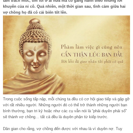
tâm trách móc, tìm lỗi ở ai nữa mà cố gắng hành theo những lời
khuyên của ni cô. Quả nhiên, một thời gian sau, tình cảm giữa hai
vợ chồng họ đã có cải biến tốt lên.
Trong cuộc sống tấp nập, mỗi chúng ta đều có cơ hội giao tiếp và gặp gỡ
với rất nhiều người. Những người đó có thể trở thành những người bạn
bình thường, bạn tri kỷ hoặc như các cụ vẫn nói là “phải duyên phải số”
sẽ thành vợ chồng… tất cả đều là duyên phận từ kiếp trước.
Dân gian cho rằng, vợ chồng đến được với nhau là vì duyên nợ. Tuy