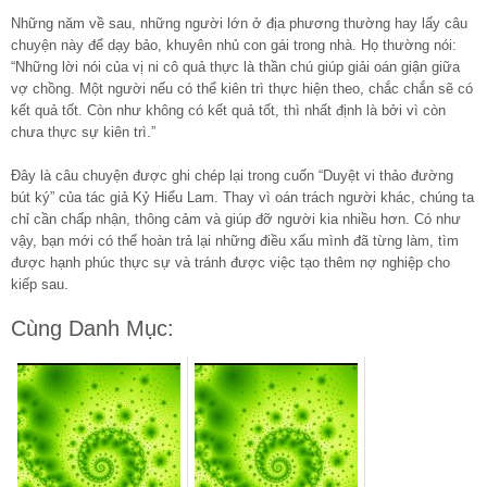
Những năm về sau, những người lớn ở địa phương thường hay lấy câu
chuyện này để dạy bảo, khuyên nhủ con gái trong nhà. Họ thường nói:
“Những lời nói của vị ni cô quả thực là thần chú giúp giải oán giận giữa
vợ chồng. Một người nếu có thể kiên trì thực hiện theo, chắc chắn sẽ có
kết quả tốt. Còn như không có kết quả tốt, thì nhất định là bởi vì còn
chưa thực sự kiên trì.”
Đây là câu chuyện được ghi chép lại trong cuốn “Duyệt vi thảo đường
bút ký” của tác giả Kỷ Hiểu Lam. Thay vì oán trách người khác, chúng ta
chỉ cần chấp nhận, thông cảm và giúp đỡ người kia nhiều hơn. Có như
vậy, bạn mới có thể hoàn trả lại những điều xấu mình đã từng làm, tìm
được hạnh phúc thực sự và tránh được việc tạo thêm nợ nghiệp cho
kiếp sau.
Cùng Danh Mục: