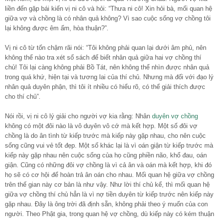
liền đến gặp bái kiến vị ni cô và hỏi: “Thưa ni cô! Xin hỏi bà, mối quan hệ
giữa vợ và chồng là có nhân quả không? Vì sao cuộc sống vợ chồng tôi
lại không được êm ấm, hòa thuận?”.
Vị ni cô từ tốn chậm rãi nói: “Tôi không phải quan lại dưới âm phủ, nên
không thể nào tra xét sổ sách để biết nhân quả giữa hai vợ chồng thí
chủ! Tôi lại càng không phải Bồ Tát, nên không thể nhìn được nhân quả
trong quá khứ, hiện tại và tương lai của thí chủ. Nhưng mà đối với đạo lý
nhân quả duyên phận, thì tôi ít nhiều có hiểu rõ, có thể giải thích được
cho thí chủ”.
Nói rồi, vị ni cô lý giải cho người vợ kia rằng: Nhân
duyên vợ chồng
không có một đôi nào là vô duyên vô cớ mà kết hợp. Một số đôi vợ
chồng là do ân tình từ kiếp trước mà kiếp này gặp nhau, cho nên cuộc
sống cũng vui vẻ tốt đẹp. Một số khác lại là vì oán giận từ kiếp trước mà
kiếp này gặp nhau nên cuộc sống của họ cũng phiền não, khổ đau, oán
giận. Cũng có những đôi vợ chồng là vì cả ân và oán mà kết hợp, khi đó
họ sẽ có cơ hội để hoàn trả ân oán cho nhau. Mối quan hệ giữa vợ chồng
trên thế gian này cơ bản là như vậy. Như lời thí chủ kể, thì mối quan hệ
giữa vợ chồng thí chủ hẳn là vì nợ tiền duyên từ kiếp trước nên kiếp này
gặp nhau. Đây là ông trời đã định sẵn, không phải theo ý muốn của con
người. Theo Phật gia, trong quan hệ vợ chồng, dù kiếp này có kém thuận