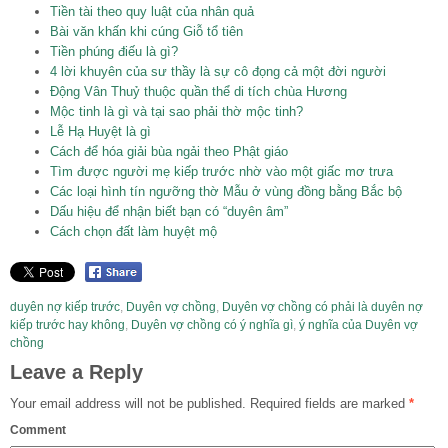
Tiền tài theo quy luật của nhân quả
Bài văn khấn khi cúng Giỗ tổ tiên
Tiền phúng điếu là gì?
4 lời khuyên của sư thầy là sự cô đọng cả một đời người
Động Vân Thuỷ thuộc quần thể di tích chùa Hương
Mộc tinh là gì và tại sao phải thờ mộc tinh?
Lễ Hạ Huyệt là gì
Cách để hóa giải bùa ngải theo Phật giáo
Tìm được người mẹ kiếp trước nhờ vào một giấc mơ trưa
Các loại hình tín ngưỡng thờ Mẫu ở vùng đồng bằng Bắc bộ
Dấu hiệu để nhận biết bạn có “duyên âm”
Cách chọn đất làm huyệt mộ
duyên nợ kiếp trước
,
Duyên vợ chồng
,
Duyên vợ chồng có phải là duyên nợ
kiếp trước hay không
,
Duyên vợ chồng có ý nghĩa gì
,
ý nghĩa của Duyên vợ
chồng
Leave a Reply
Your email address will not be published.
Required fields are marked
*
Comment