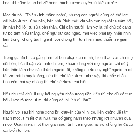
hòa, thì cũng là an bài để hoàn thành lương duyên từ kiếp trước…
Mặc dù nói: “Thiên định thắng nhân”, nhưng con người cũng có thể làm
cải biến được. Cho nên, bên nhà Phật mới khuyên con người ta sám hối,
ăn năn hối lỗi, tu sửa bản thân. Chỉ cần người làm vợ là thí chủ cố gắng
từ bỏ tâm hiếu thắng, chế ngự sự cao ngạo, mọi việc phải lấy nhẫn nhịn
làm trọng, không tranh giành với chồng thì tự nhiên mâu thuẫn sẽ giảm
dần.
Trong gia đình, cố gắng làm tốt bổn phận của mình, hiểu thảo với cha mẹ
đôi bên, hòa thuận với anh chị em, khoan dung với mọi người, chỉ để ý
bản thân làm như nào thành người tốt, không so đo suy nghĩ người ta có
tốt với mình hay không, nếu thí chủ làm được như vậy thì chắc chắn
tình cảm hai vợ chồng thí chủ sẽ được cải biến.
Nếu như thí chủ đi truy hỏi nguyên nhân trong tiền kiếp thì cho dù có truy
hỏi được rõ ràng, tỉ mỉ thì cũng có lợi ích gì đâu?”
Người vợ sau khi nghe xong lời khuyên của vị ni cô, liền không để tâm
trách móc, tìm lỗi ở ai nữa mà cố gắng hành theo những lời khuyên của
ni cô. Quả nhiên, một thời gian sau, tình cảm giữa hai vợ chồng họ đã có
cải biến tốt lên.