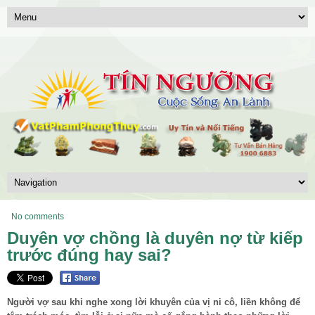
No comments
Duyên vợ chồng là duyên nợ từ kiếp
trước đúng hay sai?
Người vợ sau khi nghe xong lời khuyên của vị ni cô, liền không để