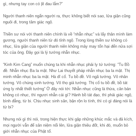
gì, nhưng tay con có |ẽ đau lắm?”
Người thanh niên ngẩn người ra, thực không biết nói sao, lửa giận cũng
nguôi đi, trong tâm giác ngộ.
Thiền sư nói với thanh niên chính là về “nhẫn nhục” và lấy thân mình làm
gương, người thanh niên từ đó tỉnh ngộ. Trong lòng thiền sư không có
nhục, lửa giận của người thanh niên không mảy may tổn hại đến nửa sợi
tóc của ông. Đây gọi là lý tướng nhẫn nhục.
“Kinh Kim Cang” muốn chúng ta khi nhẫn nhục phải ly tứ tướng: “Tu Bồ
đề. Nhẫn nhục Ba la mật. Như Lai thuyết pháp nhẫn nhục ba la mật. Thị
minh nhẫn nhục ba la mật. Hà dĩ cố. Tu bồ đề. Vô ngã tướng. Vô nhân
tướng. Vô chúng sinh tướng. Vô thọ giả tướng. Thị cố tu bồ đề, bồ tát
ứng ly nhất thiết tướng” Ớ đây nói tới: Nhẫn nhục cũng là thừa, căn bản
không có nhục, thì ngươi nhẫn cái gì? Hành bồ tát đạo, thì phải giác ngộ,
bình đẳng, từ bi. Chịu nhục sinh sân, bận rộn lo tính, thì có gì đáng nói là
từ bi?
Nhưng nói gì thì nói, trong hiện thực khi gặp những khúc mắc và đả kích,
mọi người vẫn để sân niệm nổi lên, lửa giận thiêu đốt, khi đó, muốn bỏ
giới nhẫn nhục của Phật tổ.