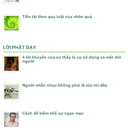
Tiền tài theo quy luật của nhân quả
LỜI PHẬT DẠY
4 lời khuyên của sư thầy là sự cô đọng cả một đời
người
Người nhẫn nhục không phải là rùa rút đầu
Cách để kiềm chế sự ngạo mạn