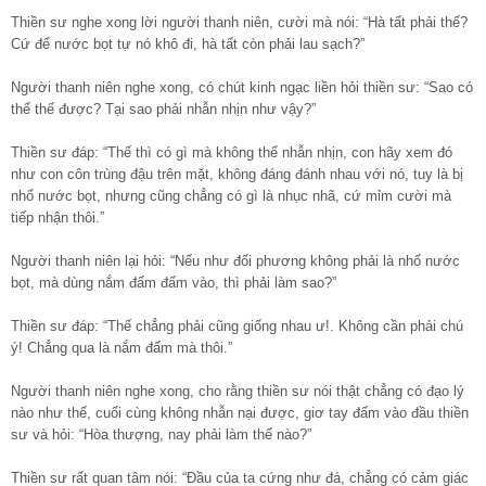
Thiền sư nghe xong lời người thanh niên, cười mà nói: “Hà tất phải thế?
Cứ để nước bọt tự nó khô đi, hà tất còn phải lau sạch?”
Người thanh niên nghe xong, có chút kinh ngạc liền hỏi thiền sư: “Sao có
thể thế được? Tại sao phải nhẫn nhịn như vậy?”
Thiền sư đáp: “Thế thì có gì mà không thể nhẫn nhịn, con hãy xem đó
như con côn trùng đậu trên mặt, không đáng đánh nhau với nó, tuy là bị
nhổ nước bọt, nhưng cũng chẳng có gì là nhục nhã, cứ mỉm cười mà
tiếp nhận thôi.”
Người thanh niên lại hỏi: “Nếu như đối phương không phải là nhổ nước
bọt, mà dùng nắm đấm đấm vào, thì phải làm sao?”
Thiền sư đáp: “Thế chẳng phải cũng giống nhau ư!. Không cần phải chú
ý! Chẳng qua là nắm đấm mà thôi.”
Người thanh niên nghe xong, cho rằng thiền sư nói thật chẳng có đạo lý
nào như thế, cuối cùng không nhẫn nại được, giơ tay đấm vào đầu thiền
sư và hỏi: “Hòa thượng, nay phải làm thế nào?”
Thiền sư rất quan tâm nói: “Đầu của ta cứng như đá, chẳng có cảm giác