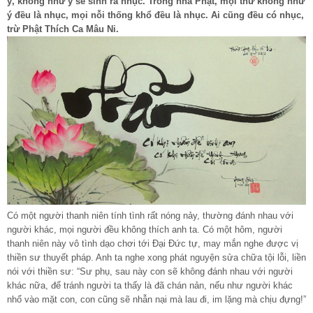
ý, không như ý sẽ sinh ra nhục. Trong nhà Phật, mọi thứ không như
ý đều là nhục, mọi nỗi thống khổ đều là nhục. Ai cũng đều có nhục,
trừ Phật Thích Ca Mâu Ni.
Có một người thanh niên tính tình rất nóng nảy, thường đánh nhau với
người khác, mọi người đều không thích anh ta. Có một hôm, người
thanh niên này vô tình dạo chơi tới Đại Đức tự, may mắn nghe được vị
thiền sư thuyết pháp. Anh ta nghe xong phát nguyện sửa chữa tội lỗi, liền
nói với thiền sư: “Sư phụ, sau này con sẽ không đánh nhau với người
khác nữa, để tránh người ta thấy là đã chán nản, nếu như người khác
nhổ vào mặt con, con cũng sẽ nhẫn nại mà lau đi, im lặng mà chịu đựng!”