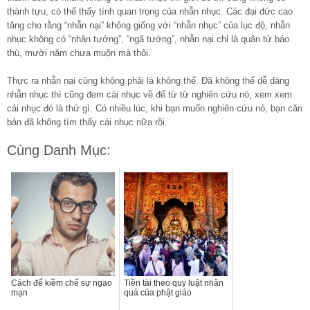
thành tựu, có thể thấy tính quan trọng của nhẫn nhục. Các đại đức cao
tăng cho rằng “nhẫn nại” không giống với “nhẫn nhục” của lục độ, nhẫn
nhục không có “nhân tướng”, “ngã tướng”, nhẫn nại chỉ là quân tử báo
thù, mười năm chưa muộn mà thôi.
Thực ra nhẫn nại cũng không phải là không thể. Đã không thể dễ dàng
nhẫn nhục thì cũng đem cái nhục về để từ từ nghiên cứu nó, xem xem
cái nhục đó là thứ gì. Có nhiều lúc, khi bạn muốn nghiên cứu nó, bạn căn
bản đã không tìm thấy cái nhục nữa rồi.
Cùng Danh Mục:
Cách để kiềm chế sự ngạo
Tiền tài theo quy luật nhân
mạn
quả của phật giáo