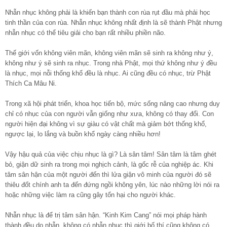
Nhẫn nhục không phải là khiến bạn thành con rùa rụt đầu mà phải học
tinh thần của con rùa. Nhẫn nhục không nhất định là sẽ thành Phật nhưng
nhẫn nhục có thể tiêu giải cho bạn rất nhiều phiền não.
Thế giới vốn không viên mãn, không viên mãn sẽ sinh ra không như ý,
không như ý sẽ sinh ra nhục. Trong nhà Phật, mọi thứ không như ý đều
là nhục, mọi nỗi thống khổ đều là nhục. Ai cũng đều có nhục, trừ Phật
Thích Ca Mâu Ni.
Trong xã hội phát triển, khoa học tiến bộ, mức sống nâng cao nhưng duy
chỉ có nhục của con người vẫn giống như xưa, không có thay đổi. Con
người hiện đại không vì sự giàu có vật chất mà giảm bớt thống khổ,
ngược lại, lo lắng và buồn khổ ngày càng nhiều hơn!
Vậy hậu quả của việc chịu nhục là gì? Là sân tâm! Sân tâm là tâm ghét
bỏ, giận dữ sinh ra trong mọi nghịch cảnh, là gốc rễ của nghiệp ác. Khi
tâm sân hận của một người đến thì lửa giận vô minh của người đó sẽ
thiêu đốt chính anh ta đến đứng ngồi không yên, lúc nào những lời nói ra
hoặc những việc làm ra cũng gây tổn hại cho người khác.
Nhẫn nhục là để trị tâm sân hận. “Kinh Kim Cang” nói mọi pháp hành
thành đều do nhẫn, không có nhẫn nhục thì giới bố thí cũng không có