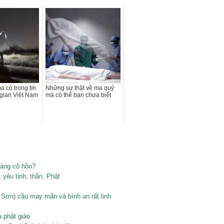
 có trong tín
Những sự thật về ma quỷ
gian Việt Nam
mà có thể bạn chưa biết
tháng cô hồn?
 yêu tinh, thần, Phật
Sơn) cầu may mắn và bình an rất linh
a phật giáo