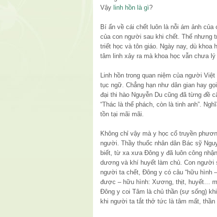
Vậy
linh hồn là gì
?
Bí ẩn về cái chết luôn là nỗi ám ảnh của
của con người sau khi chết. Thế nhưng tr
triết học và tôn giáo. Ngày nay, dù khoa
tâm linh xảy ra mà khoa học vẫn chưa lý
Linh hồn trong quan niệm của người Việt 
tục ngữ. Chẳng hạn như dân gian hay gọi 
đại thi hào Nguyễn Du cũng đã từng đề cậ
“Thác là thể phách, còn là tinh anh”. Nghĩ
tồn tại mãi mãi.
Không chỉ vậy mà y học cổ truyền phương
người. Thầy thuốc nhân dân Bác sỹ Ngu
biết, từ xa xưa Đông y đã luôn công nhậ
dương và khí huyết làm chủ. Con người 
người ta chết, Đông y có câu “hữu hình – 
được – hữu hình: Xương, thịt, huyết… mất
Đông y coi Tâm là chủ thần (sự sống) khi
khi người ta tắt thở tức là tâm mất, thần