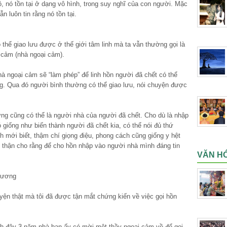
, nó tồn tại ở dạng vô hình, trong suy nghĩ của con người. Mặc
n luôn tin rằng nó tồn tại.
thể giao lưu được ở thế giới tâm linh mà ta vẫn thường gọi là
 cảm (nhà ngoại cảm).
à ngoại cảm sẽ “làm phép” để linh hồn người đã chết có thể
g. Qua đó người bình thường có thể giao lưu, nói chuyện được
ưng cũng có thể là người nhà của người đã chết. Cho dù là nhập
ó giống như biến thành người đã chết kia, có thể nói đủ thứ
h mới biết, thậm chí giọng điệu, phong cách cũng giống y hệt
 thận cho rằng để cho hồn nhập vào người nhà mình đáng tin
VĂN HÓ
 Dương
yện thật mà tôi đã được tận mắt chứng kiến về việc gọi hồn
ch đây 3 năm nhà bạn ấy có mời một thầy ngoại cảm về để gọi