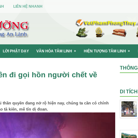
NH
LIÊN HỆ NHANH
»
»
LỜI PHẬT DẠY
VĂN HÓA TÂM LINH
HIỆN TƯỢNG TÂM LINH
THÔNG 
ên đi gọi hồn người chết về
DI TÍC
i thần quyền đang nở rộ hiện nay, chúng ta cần có chính
o tà kiến, mê tín dị đoan.