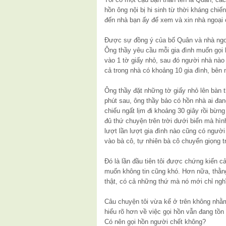
hồn ông nội bị hi sinh từ thời kháng chi
đến nhà bạn ấy để xem và xin nhà ngoại c
Được sự đồng ý của bố Quân và nhà ngoạ
Ông thầy yêu cầu mỗi gia đình muốn gọi h
vào 1 tờ giấy nhỏ, sau đó người nhà nào t
cả trong nhà có khoảng 10 gia đình, bên
Ông thầy đặt những tờ giấy nhỏ lên bàn 
phút sau, ông thầy bảo có hồn nhà ai đang
chiếu ngất lịm đi khoảng 30 giây rồi bừn
đủ thứ chuyện trên trời dưới biển mà hìn
lượt lần lượt gia đình nào cũng có người
vào bà cô, tự nhiên bà cô chuyển giọng 
Đó là lần đầu tiên tôi được chứng kiến 
muốn không tin cũng khó. Hơn nữa, thằng
thật, có cả những thứ mà nó mới chỉ nghĩ
Câu chuyện tôi vừa kể ở trên không nhằm
hiểu rõ hơn về việc gọi hồn vẫn đang tồn 
Có nên gọi hồn người chết không?