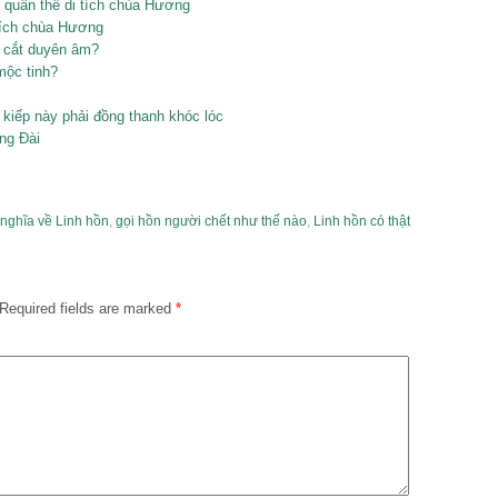
 quần thể di tích chùa Hương
tích chùa Hương
ải cắt duyên âm?
 mộc tinh?
 kiếp này phải đồng thanh khóc lóc
ng Đài
 nghĩa về Linh hồn
,
gọi hồn người chết như thế nào
,
Linh hồn có thật
Required fields are marked
*