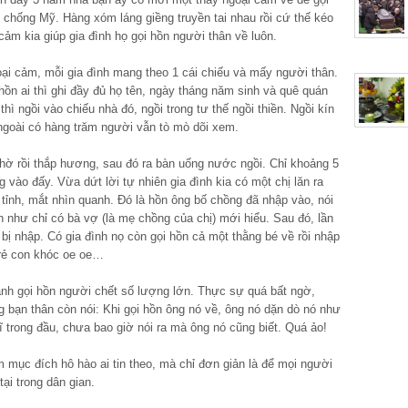
ến chống Mỹ. Hàng xóm láng giềng truyền tai nhau rồi cứ thế kéo
ảm kia giúp gia đình họ gọi hồn người thân về luôn.
i cảm, mỗi gia đình mang theo 1 cái chiếu và mấy người thân.
ồn ai thì ghi đầy đủ họ tên, ngày tháng năm sinh và quê quán
hì ngồi vào chiếu nhà đó, ngồi trong tư thế ngồi thiền. Ngồi kín
 ngoài có hàng trăm người vẫn tò mò dõi xem.
thờ rồi thắp hương, sau đó ra bàn uống nước ngồi. Chỉ khoảng 5
 vào đấy. Vừa dứt lời tự nhiên gia đình kia có một chị lăn ra
g tỉnh, mắt nhìn quanh. Đó là hồn ông bố chồng đã nhập vào, nói
h như chỉ có bà vợ (là mẹ chồng của chị) mới hiểu. Sau đó, lần
 bị nhập. Có gia đình nọ còn gọi hồn cả một thằng bé về rồi nhập
trẻ con khóc oe oe…
cảnh gọi hồn người chết số lượng lớn. Thực sự quá bất ngờ,
 bạn thân còn nói: Khi gọi hồn ông nó về, ông nó dặn dò nó như
 trong đầu, chưa bao giờ nói ra mà ông nó cũng biết. Quá ảo!
 mục đích hô hào ai tin theo, mà chỉ đơn giản là để mọi người
tại trong dân gian.