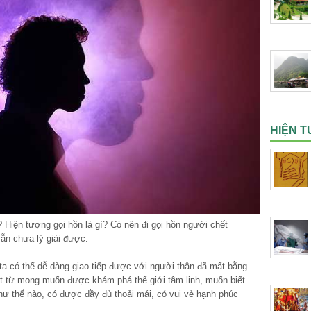
HIỆN T
 Hiện tượng gọi hồn là gì? Có nên đi gọi hồn người chết
ẫn chưa lý giải được.
 ta có thể dễ dàng giao tiếp được với người thân đã mất bằng
át từ mong muốn được khám phá thế giới tâm linh, muốn biết
ư thế nào, có được đầy đủ thoải mái, có vui vẻ hạnh phúc