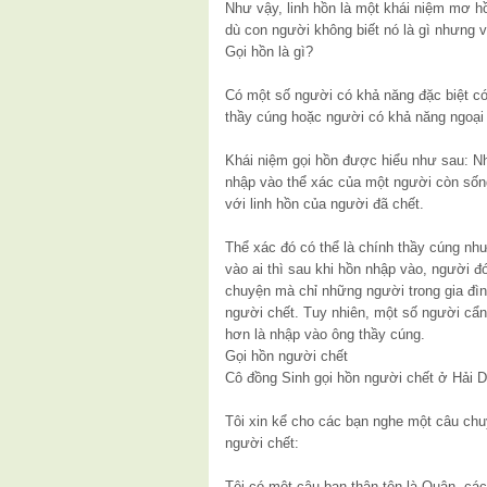
Như vậy, linh hồn là một khái niệm mơ hồ
dù con người không biết nó là gì nhưng vẫ
Gọi hồn là gì?
Có một số người có khả năng đặc biệt có 
thầy cúng hoặc người có khả năng ngoại
Khái niệm gọi hồn được hiểu như sau: Nh
nhập vào thể xác của một người còn sốn
với linh hồn của người đã chết.
Thể xác đó có thể là chính thầy cúng nh
vào ai thì sau khi hồn nhập vào, người đ
chuyện mà chỉ những người trong gia đìn
người chết. Tuy nhiên, một số người cẩn
hơn là nhập vào ông thầy cúng.
Gọi hồn người chết
Cô đồng Sinh gọi hồn người chết ở Hải
Tôi xin kể cho các bạn nghe một câu chu
người chết:
Tôi có một cậu bạn thân tên là Quân, cá