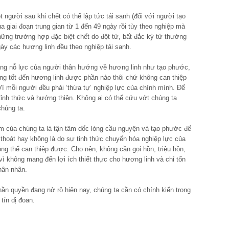
 người sau khi chết có thể lập tức tái sanh (đối với người tạo
a giai đoạn trung gian từ 1 đến 49 ngày rồi tùy theo nghiệp mà
hững trường hợp đặc biệt chết do đột tử, bất đắc kỳ tử thường
gày các hương linh đều theo nghiệp tái sanh.
ững nỗ lực của người thân hướng về hương linh như tạo phước,
ng tốt đến hương linh được phần nào thôi chứ không can thiệp
ì mỗi người đều phải ‘thừa tự’ nghiệp lực của chính mình. Để
 tỉnh thức và hướng thiện. Không ai có thể cứu vớt chúng ta
chúng ta.
iệm của chúng ta là tận tâm dốc lòng cầu nguyện và tạo phước để
 thoát hay không là do sự tỉnh thức chuyển hóa nghiệp lực của
ng thể can thiệp được. Cho nên, không cần gọi hồn, triệu hồn,
 không mang đến lợi ích thiết thực cho hương linh và chỉ tốn
hân nhân.
ần quyền đang nở rộ hiện nay, chúng ta cần có chính kiến trong
tín dị đoan.