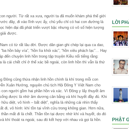
 con người. Từ rất xa xưa, người ta đã muốn khám phá thế giới
ước đây, đi vào lĩnh vực ấy, chủ yếu chỉ có hai con đường là
LỜI PH
 học hiện đại đã phát triển vượt bậc nhưng có vô số hiện tượng
 giải được.
Nam có từ rất lâu đời. Được dân gian ghi chép lại qua ca dao,
“ba hồn bảy vía”, “hồn lìa khỏi xác”, “hồn xiêu phách lạc”… Hay
p đến chuyện linh hồn trong tập truyện Kiều nổi tiếng rằng:
a là cái chết chỉ ở thể xác bề ngoài, còn linh hồn thì vẫn là thứ
 Đông cũng thừa nhận linh hồn chính là khí trong mỗi con
yễn Xuân Hướng, nguyên chủ tịch Hội Đông Y Việt Nam cho
n con người gồm hai phần hồn và xác. Vì Đông y lấy thuyết âm
sống được là nhờ âm dương cân bằng và khí huyết đầy đủ. Khi
hữu diệt, vô hình – bất diệt”, nghĩa là những cái nhìn thấy
 đi, vô hình: khí tồn tại vĩnh cửu trong không gian. Hơn nữa,
 thần mất đi là chết. Thần tồn tại được nhờ khí và huyết, do đó
PHẬT 
 và khí thoát ra ngoài, sau đó kết hợp với nhau và gọi là hồn.