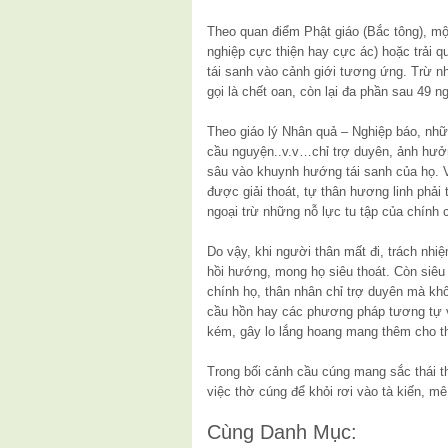
Theo quan điểm Phật giáo (Bắc tông), một
nghiệp cực thiện hay cực ác) hoặc trải qu
tái sanh vào cảnh giới tương ứng. Trừ n
gọi là chết oan, còn lại đa phần sau 49 n
Theo giáo lý Nhân quả – Nghiệp báo, nh
cầu nguyện..v.v…chỉ trợ duyên, ảnh hưở
sâu vào khuynh hướng tái sanh của họ. V
được giải thoát, tự thân hương linh phải
ngoại trừ những nỗ lực tu tập của chính 
Do vậy, khi người thân mất đi, trách nh
hồi hướng, mong họ siêu thoát. Còn siêu
chính họ, thân nhân chỉ trợ duyên mà khô
cầu hồn hay các phương pháp tương tự vì
kém, gây lo lắng hoang mang thêm cho t
Trong bối cảnh cầu cúng mang sắc thái th
việc thờ cúng để khỏi rơi vào tà kiến, mê 
Cùng Danh Mục: